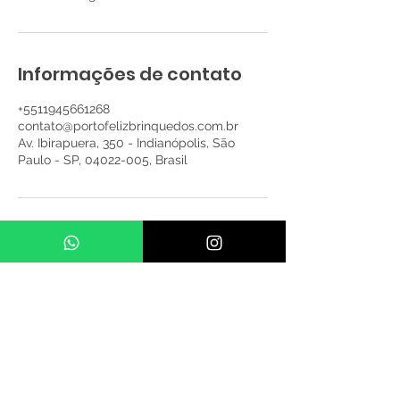
Informações de contato
+5511945661268
contato@portofelizbrinquedos.com.br
Av. Ibirapuera, 350 - Indianópolis, São
Paulo - SP, 04022-005, Brasil
Porto Feliz Brinquedos – Desde 2010, mais de 20
mil festas realizadas com brinquedos infláveis
seguros, diferenciados e supervisionados por
equipe treinada. Atendemos SP capital, região
metropolitana e litoral com frota própria e
estrutura profissional. Consulte o valor de
atendimento da sua localização.. Algumas
regiões não conseguimos atender com apenas 01