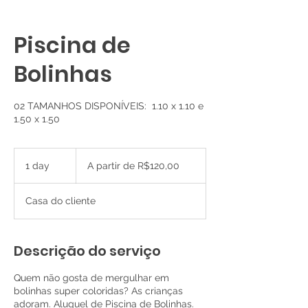
Piscina de
Bolinhas
02 TAMANHOS DISPONÍVEIS: ​ 1.10 x 1.10 e
1.50 x 1.50
A
partir
1 day
1
A partir de R$120,00
de
R$120,00
d
a
Casa do cliente
Descrição do serviço
Quem não gosta de mergulhar em
bolinhas super coloridas? As crianças
adoram. Aluguel de Piscina de Bolinhas.