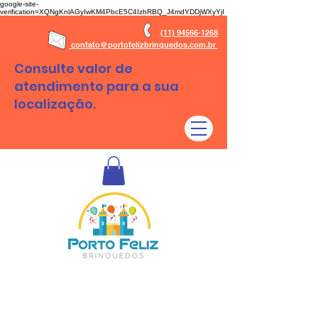
google-site-
verification=XQNgKnlAGyIwKM4PbcE5C4IzhRBQ_J4mdYDDjWXyYjI
(11) 94566-1268
contato@portofelizbrinquedos.com.br
Consulte valor de
atendimento para a sua
localização.
Aluguel de brinquedos São Paulo - SP e Regiões