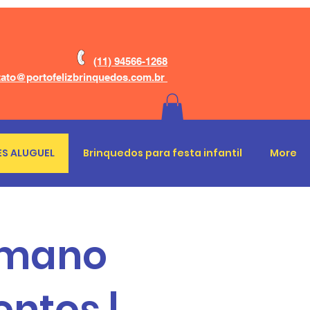
(11) 94566-1268
ato@portofelizbrinquedos.com.br
S ALUGUEL
Brinquedos para festa infantil
More
Humano
entos |