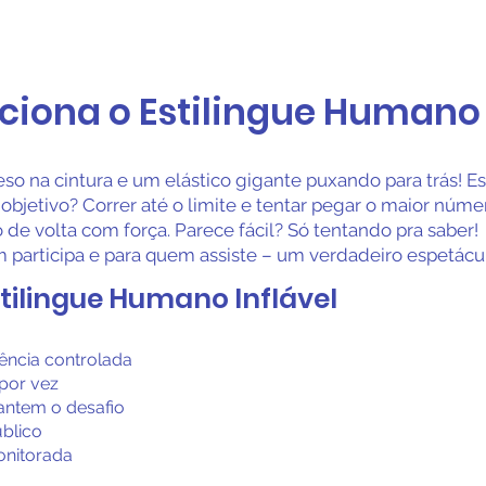
iona o Estilingue Humano 
eso na cintura e um elástico gigante puxando para trás! E
O objetivo? Correr até o limite e tentar pegar o maior núm
 de volta com força. Parece fácil? Só tentando pra saber!
 participa e para quem assiste – um verdadeiro espetácu
tilingue Humano Inflável
stência controlada
 por vez
antem o desafio
úblico
monitorada