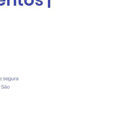
e segura
m São