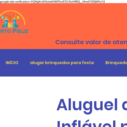
google-site-verification=XQNgKnlAGyIwKM4PbcE5C4IzhRBQ_J4mdYDDjWXyYjI
Consulte valor de ate
INÍCIO
alugar brinquedos para festa
Brinquedo
Aluguel 
Inflável 