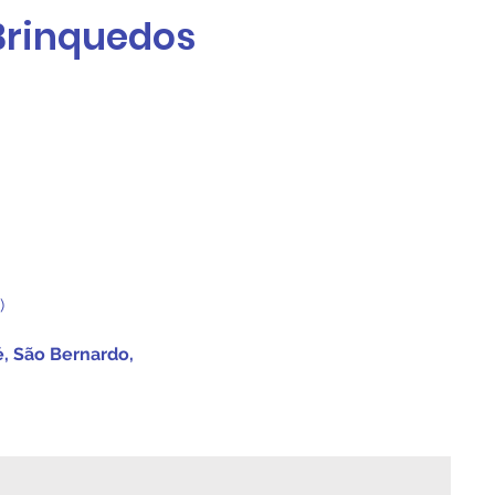
 Brinquedos
.)
é, São Bernardo,