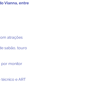
do Vianna, entre
com atrações
de sabão, touro
 por monitor
o técnico e ART