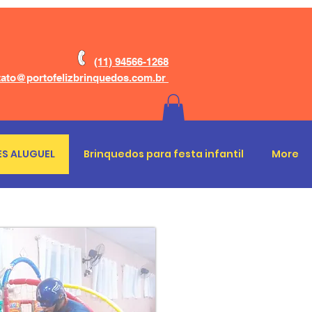
(11) 94566-1268
ato@portofelizbrinquedos.com.br
S ALUGUEL
Brinquedos para festa infantil
More