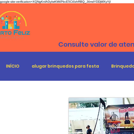
google-site-verification=XQNgKnlAGyIwKM4PbcE5C4IzhRBQ_J4mdYDDjWXyYjI
Consulte valor de ate
INÍCIO
alugar brinquedos para festa
Brinquedo