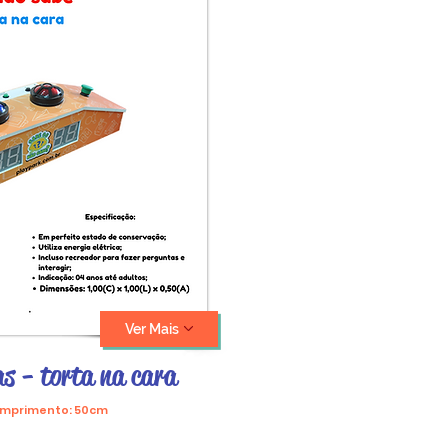
Ver Mais
as
- torta na cara
Comprimento: 50cm