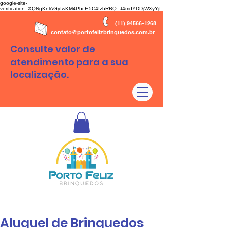
google-site-
verification=XQNgKnlAGyIwKM4PbcE5C4IzhRBQ_J4mdYDDjWXyYjI
(11) 94566-1268
contato@portofelizbrinquedos.com.br
Consulte valor de
atendimento para a sua
localização.
Aluguel de brinquedos São Paulo - SP e Regiões
Aluguel de Brinquedos