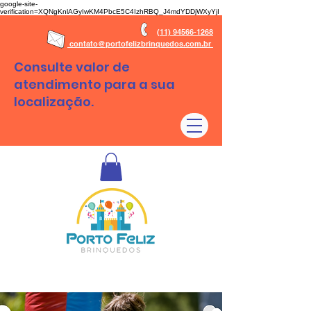
google-site-
verification=XQNgKnlAGyIwKM4PbcE5C4IzhRBQ_J4mdYDDjWXyYjI
(11) 94566-1268
contato@portofelizbrinquedos.com.br
Consulte valor de
atendimento para a sua
localização.
Aluguel de brinquedos São Paulo - SP e Regiões