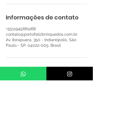
Informações de contato
+5511945661268
contato@portofelizbrinquedos.com.br
Av. Ibirapuera, 350 - Indianópolis, São
Paulo - SP, 04022-005, Brasil
Porto Feliz Brinquedos – Desde 2010, mais de 20
mil festas realizadas com brinquedos infláveis
seguros, diferenciados e supervisionados por
equipe treinada. Atendemos SP capital, região
metropolitana e litoral com frota própria e
estrutura profissional. Consulte o valor de
atendimento da sua localização.. Algumas
regiões não conseguimos atender com apenas 01
brinquedo devido aos custos operacionais.