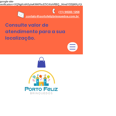
google-site-
verification=XQNgKnlAGyIwKM4PbcE5C4IzhRBQ_J4mdYDDjWXyYjI
(11) 94566-1268
contato@portofelizbrinquedos.com.br
Consulte valor de
atendimento para a sua
localização.
Aluguel de brinquedos São Paulo - SP e Regiões