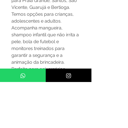
para Praia Grande, Santos, São
Vicente, Guarujá e Bertioga.
Temos opções para crianças,
adolescentes e adultos.
Acompanha mangueira,
shampoo infantil que não irrita a
pele, bola de futebol e
monitores treinados para
garantir a segurança e a
animação da brincadeira.
Perfeito para aniversários,
escolas, condomínios e eventos
corporativos.
Solicite seu orçamento e
transforme seu evento com o
futebol de sabão mais
completo e divertido da região!