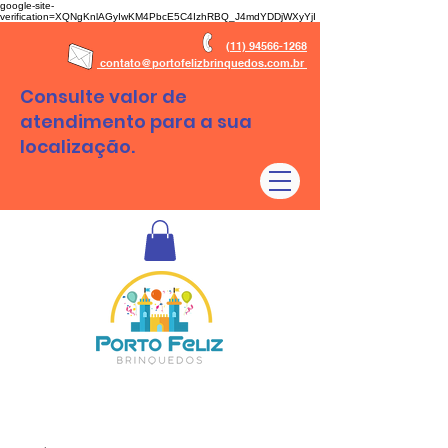
google-site-
verification=XQNgKnlAGyIwKM4PbcE5C4IzhRBQ_J4mdYDDjWXyYjI
(11) 94566-1268
contato@portofelizbrinquedos.com.br
Consulte valor de
atendimento para a sua
localização.
Aluguel de brinquedos São Paulo - SP e Regiões