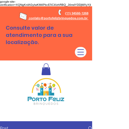
google-site-
verification=XQNgKnlAGyIwKM4PbcE5C4IzhRBQ_J4mdYDDjWXyYjI
(11) 94566-1268
contato@portofelizbrinquedos.com.br
Consulte valor de
atendimento para a sua
localização.
Aluguel de brinquedos São Paulo - SP e Regiões
Post