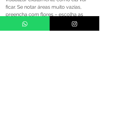
ficar. Se notar áreas muito vazias, 
preencha com flores – escolha as 
favoritas da criança ou use um 
vasinho de flores que você já tem em 
casa
5 - Fuja dos temas 
padrões
Às vezes as mães querem juntar a 
festa de aniversário do filho de três 
anos e da filha de seis em uma só. 
Mas como encontrar um tema bom 
para os dois? Saia do convencional e 
crie um tema diferente. Uma festa 
com o tema pizzaria,  palhaço, 
fantasia e pijama por exemplo, 