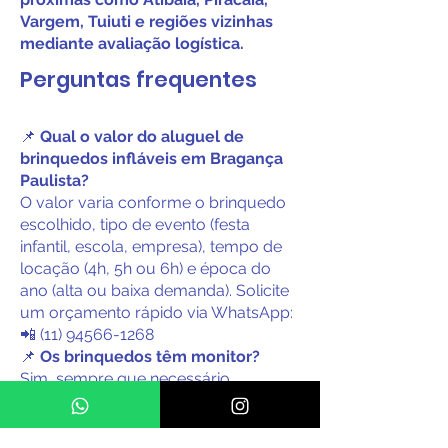
Vargem, Tuiuti e regiões vizinhas
mediante avaliação logística.
Perguntas frequentes
📌
Qual o valor do aluguel de
brinquedos infláveis em Bragança
Paulista?
O valor varia conforme o brinquedo
escolhido, tipo de evento (festa
infantil, escola, empresa), tempo de
locação (4h, 5h ou 6h) e época do
ano (alta ou baixa demanda). Solicite
um orçamento rápido via WhatsApp:
📲 (11) 94566-1268
📌
Os brinquedos têm monitor?
Sim, sempre que necessário
incluímos monitor treinado para
garantir a segurança e o melhor
aproveitamento da festa.