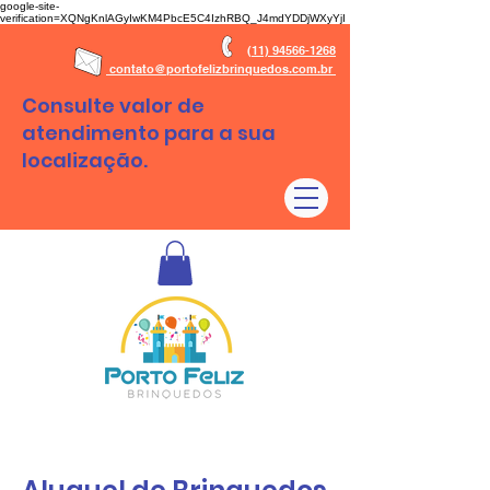
google-site-
verification=XQNgKnlAGyIwKM4PbcE5C4IzhRBQ_J4mdYDDjWXyYjI
(11) 94566-1268
contato@portofelizbrinquedos.com.br
Consulte valor de
atendimento para a sua
localização.
Aluguel de brinquedos São Paulo - SP e Regiões