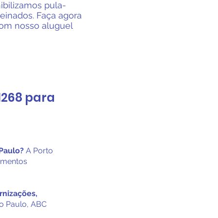
ibilizamos pula-
reinados. Faça agora
com nosso aluguel
-1268 para
Paulo?
A Porto
pamentos
ernizações,
o Paulo, ABC