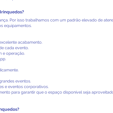
 Brinquedos?
iança. Por isso trabalhamos com um padrão elevado de ate
dos equipamentos.
excelente acabamento.
de cada evento.
m e operação.
App.
dicamente.
grandes eventos.
res e eventos corporativos.
nto para garantir que o espaço disponível seja aproveita
inquedos?