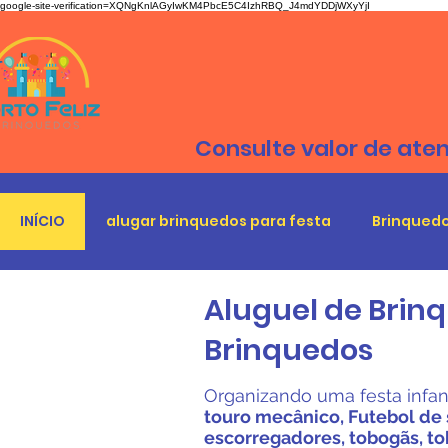
google-site-verification=XQNgKnlAGyIwKM4PbcE5C4IzhRBQ_J4mdYDDjWXyYjI
Consulte valor de ate
INÍCIO
alugar brinquedos para festa
Brinquedo
Aluguel de Brinq
Brinquedos
Organizando uma festa infant
touro mecânico, Futebol de 
escorregadores, tobogãs, to