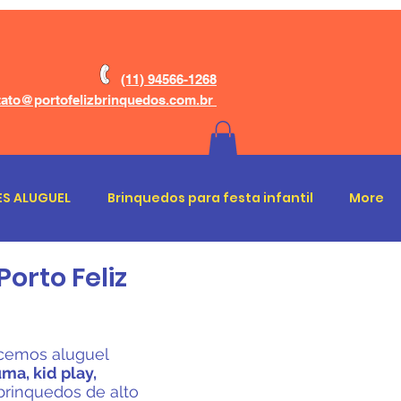
(11) 94566-1268
ato@portofelizbrinquedos.com.br
S ALUGUEL
Brinquedos para festa infantil
More
orto Feliz
ecemos aluguel
ma, kid play,
brinquedos de alto