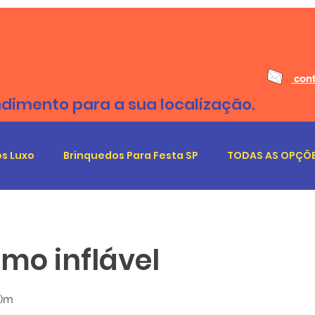
cont
ndimento para a sua localização.
s Luxo
Brinquedos Para Festa SP
TODAS AS OPÇÕE
smo inflável
A)m