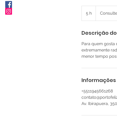
Consulte
5 h
5
Consult
h
Descrição do
Para quem gosta d
extremamente radi
menor tempo poss
Informações
+5511945661268
contato@portofel
Av. Ibirapuera, 35