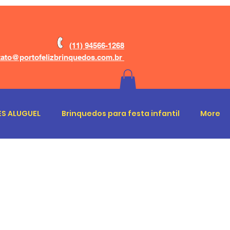
(11) 94566-1268
ato@portofelizbrinquedos.com.br
S ALUGUEL
Brinquedos para festa infantil
More