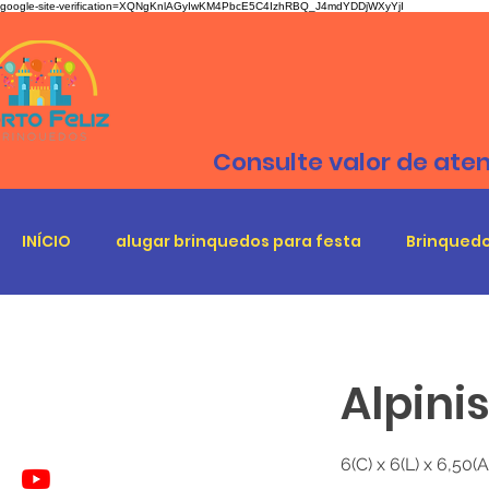
google-site-verification=XQNgKnlAGyIwKM4PbcE5C4IzhRBQ_J4mdYDDjWXyYjI
Consulte valor de ate
INÍCIO
alugar brinquedos para festa
Brinquedo
Alpini
6(C) x 6(L) x 6,50(