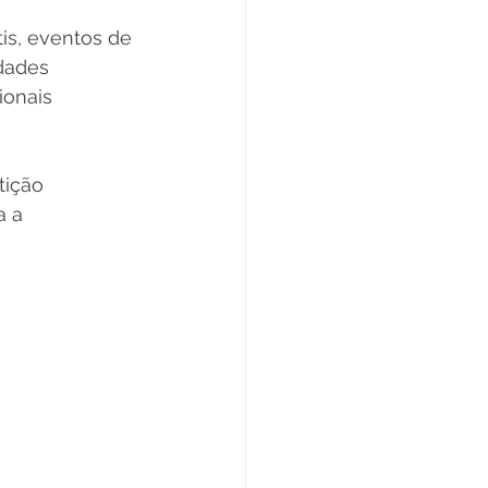
is, eventos de 
dades 
ionais 
ição 
 a 