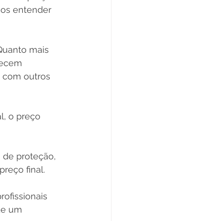
mos entender 
Quanto mais 
recem 
 com outros 
l, o preço 
 de proteção, 
reço final.
rofissionais 
de um 