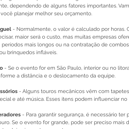
nte, dependendo de alguns fatores importantes. Va
a você planejar melhor seu orçamento.
uguel
 - Normalmente, o valor é calculado por horas. 
cisar, maior será o custo, mas muitas empresas ofe
 períodos mais longos ou na contratação de combos
u brinquedos infláveis.
to
 - Se o evento for em São Paulo, interior ou no litora
nforme a distância e o deslocamento da equipe.
essórios
 - Alguns touros mecânicos vêm com tapetes
cial e até música. Esses itens podem influenciar no p
eradores
 - Para garantir segurança, é necessário ter p
ouro. Se o evento for grande, pode ser preciso mais 