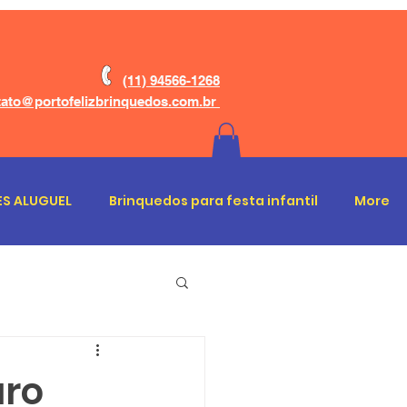
(11) 94566-1268
ato@portofelizbrinquedos.com.br
S ALUGUEL
Brinquedos para festa infantil
More
uro