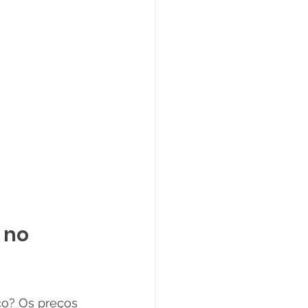
 no 
co? Os preços 