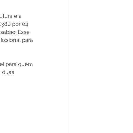
utura e a 
1380 por 04 
sabão. Esse 
ssional para 
el para quem 
s duas 