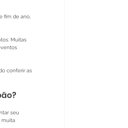
e fim de ano, 
os. Muitas 
eventos 
o conferir as 
bão?
tar seu 
o muita 