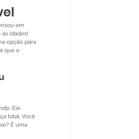
vel
pensou em 
 as idades! 
ma opção para 
á que o 
u 
do. Ele 
a total. Você 
exe? É uma 