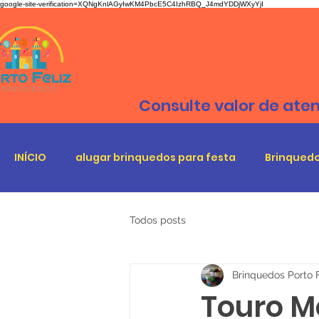
google-site-verification=XQNgKnlAGyIwKM4PbcE5C4IzhRBQ_J4mdYDDjWXyYjI
Consulte valor de ate
INÍCIO
alugar brinquedos para festa
Brinquedo
Todos posts
Brinquedos Porto F
Touro M