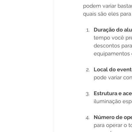
podem variar basta
quais são eles par
Duração do al
tempo você pre
descontos para
equipamentos o
Local do even
pode variar co
Estrutura e ac
iluminação espe
Número de op
para operar o t